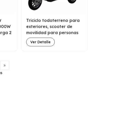
r
Triciclo todoterreno para
3000W
exteriores, scooter de
arga 2
movilidad para personas
da de
mayores, proveedor chino
Ver Detalle
as