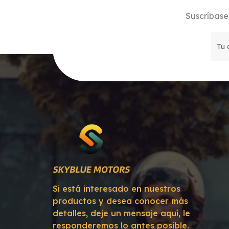
Suscríbase 
Si está interesado en nuestros
productos y desea conocer más
detalles, deje un mensaje aquí, le
responderemos lo antes posible.