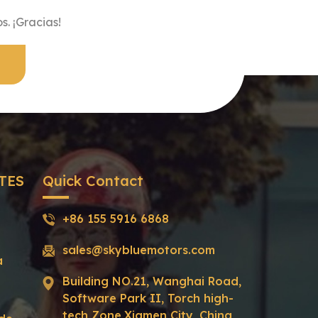
s. ¡Gracias!
TES
Quick Contact
+86 155 5916 6868
sales@skybluemotors.com
a
Building NO.21, Wanghai Road,
Software Park II, Torch high-
tech Zone,Xiamen City, China