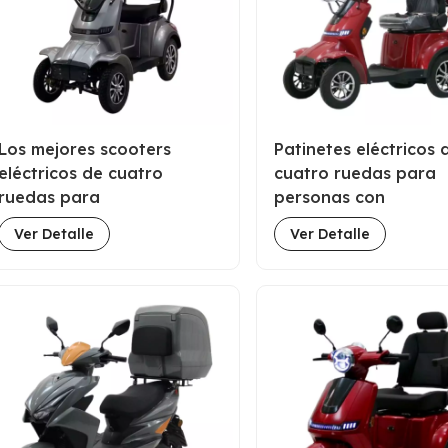
Los mejores scooters
Patinetes eléctricos 
eléctricos de cuatro
cuatro ruedas para
ruedas para
personas con
discapacitados de 1000 W
discapacidad, de 10
Ver Detalle
Ver Detalle
con techo a la venta
con techo y portapa
golf, a la venta.