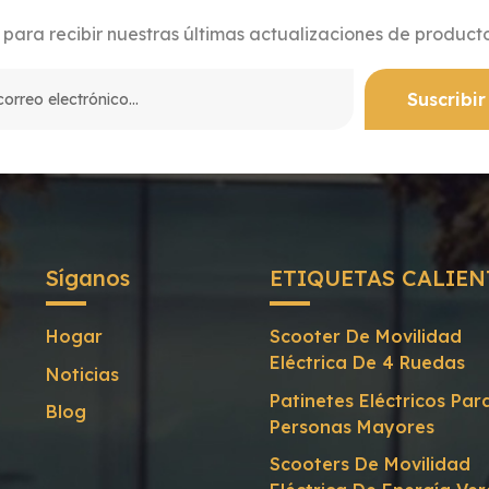
para recibir nuestras últimas actualizaciones de producto
Síganos
ETIQUETAS CALIEN
Hogar
Scooter De Movilidad
Eléctrica De 4 Ruedas
Noticias
Patinetes Eléctricos Par
Blog
Personas Mayores
Scooters De Movilidad