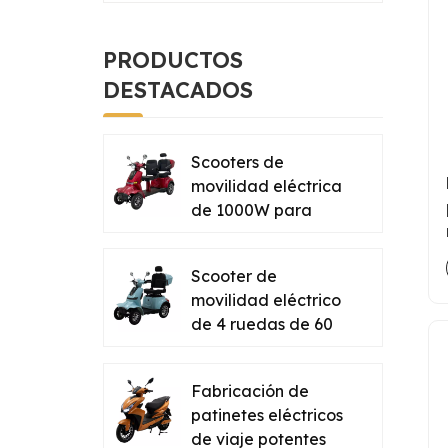
PRODUCTOS
DESTACADOS
Scooters de
movilidad eléctrica
de 1000W para
adultos con asiento
doble Proveedor de
Scooter de
China
movilidad eléctrico
de 4 ruedas de 60
V20h de servicio
personalizado para
Fabricación de
el viaje de personas
patinetes eléctricos
mayores
de viaje potentes
Desactivaciones