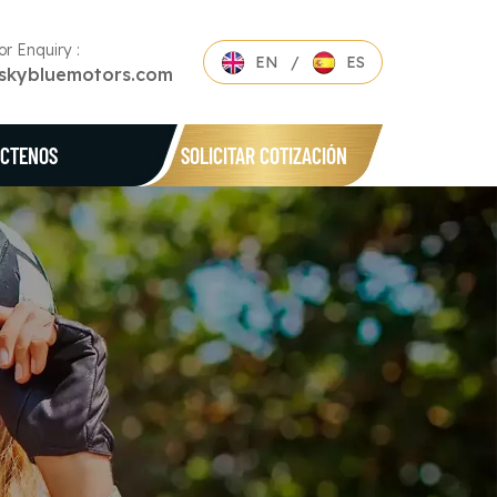
or Enquiry :
EN
/
ES
skybluemotors.com
CTENOS
SOLICITAR COTIZACIÓN