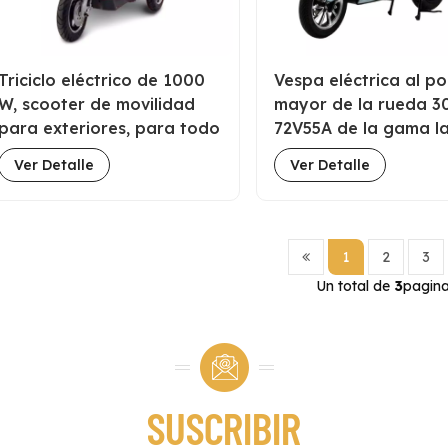
Triciclo eléctrico de 1000
Vespa eléctrica al po
W, scooter de movilidad
mayor de la rueda 
para exteriores, para todo
72V55A de la gama l
tipo de clima, con techo,
para la comida rápi
Ver Detalle
Ver Detalle
directo de fábrica
la entrega
1
2
3
Un total de
3
pagin
SUSCRIBIR