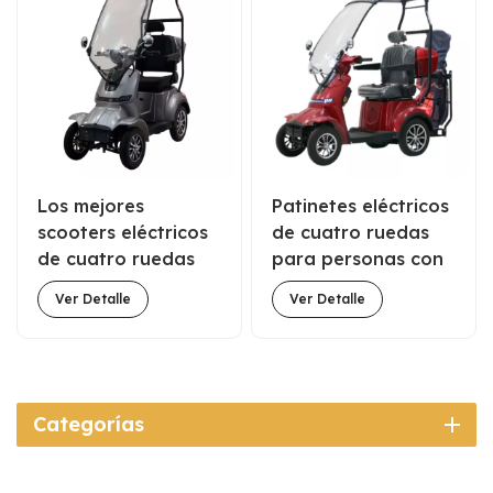
Los mejores
Patinetes eléctricos
scooters eléctricos
de cuatro ruedas
de cuatro ruedas
para personas con
para
discapacidad, de
Ver Detalle
Ver Detalle
discapacitados de
1000 W, con techo
1000 W con techo a
y portapalos de
la venta
golf, a la venta.
Categorías