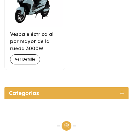
Vespa eléctrica al
por mayor de la
rueda 3000W
72V55A de la gama
Ver Detalle
larga 2 para la
comida rápida de la
entrega
Categorías