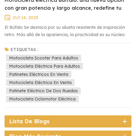
con gran potencia y largo alcance, redefine tu
experiencia de conducción
Oct 14, 2025
El Búfalo Se destaca por su silueta resistente de inspiración
retro. Más allá de la apariencia, la practicidad es su núcleo:
los estantes de metal envolventes ofrecen un amplio espacio
para las compras diarias, el equipo de viaje o los elementos
ETIQUETAS :
esenciales para acampar, lo que lo convierte en un verdadero
Motocicleta Scooter Para Adultos
caballo de batalla tanto para los viajes urbanos como para
Motocicleta Eléctrica Para Adultos
las aventuras suburbanas. La entrega de energía es perfecta
Patinetes Eléctricos En Venta
:Su robusto sistema de suspensión asegura una conducción
Motocicleta Eléctrica En Venta
confortable, incluso en caminos con baches o badenes,
Patinete Eléctrico De Dos Ruedas
minimizando las sacudidas y la fatiga durante viajes largos.
Motocicleta Ciclomotor Eléctrica
Gran capacidad de batería. Duración prolongada. rango: Con
una batería de larga duración, permite viajes diarios de hasta
una semana con solo una o dos cargas. Para escapadas
Lista De Blogs
espontáneas a las afueras, no hay miedo de quedarse tirado
a mitad del viaje. Cada detalle cuida la experiencia del