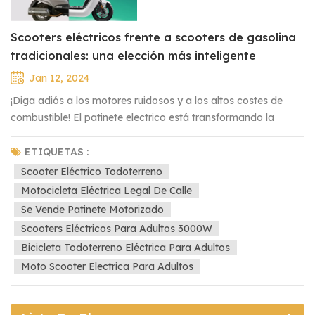
Scooters eléctricos frente a scooters de gasolina
tradicionales: una elección más inteligente
Jan 12, 2024
¡Diga adiós a los motores ruidosos y a los altos costes de
combustible! El patinete electrico está transformando la
forma en que viajamos, ofreciendo una alternativa más
limpia, silenciosa y rentable a los scooters tradicionales que
ETIQUETAS :
funcionan con gasolina. Exploremos por qué vale la pena
Scooter Eléctrico Todoterreno
hacer el cambio.1. Ecológico y sosteniblePatinete eléctrico:
Motocicleta Eléctrica Legal De Calle
Alimentados por baterías recargables, los scooters eléctricos
Se Vende Patinete Motorizado
producen cero emisiones, lo que reduce la huella de carbono
Scooters Eléctricos Para Adultos 3000W
y contribuye a un medio ambiente más limpio.Vespa del gas:
Bicicleta Todoterreno Eléctrica Para Adultos
Depende de combustibles fósiles, que emiten contaminantes
Moto Scooter Electrica Para Adultos
nocivos que afectan negativamente la calidad del aire.2.
Menores costos de funcionamientoPatinete eléctrico: ¡Diga
adiós al aumento vertiginoso de los precios del combustible!