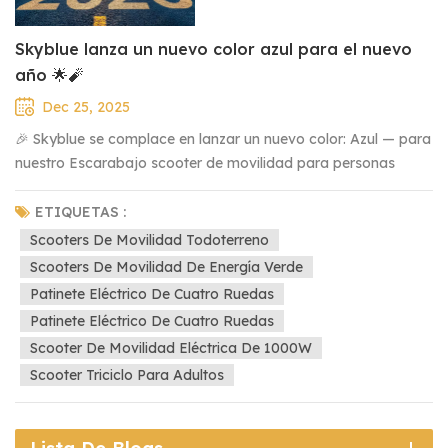
Skyblue lanza un nuevo color azul para el nuevo
año 🌟🧨
Dec 25, 2025
🎉 Skyblue se complace en lanzar un nuevo color: Azul — para
nuestro Escarabajo scooter de movilidad para personas
mayores en el Año Nuevo de 2026.En respuesta a la gran
preferencia de nuestros clientes, nos complace agregar esta
ETIQUETAS :
elegante opción azul a nuestros colores rojo, gris y negro
Scooters De Movilidad Todoterreno
existentes. El azul representa libertad, lealtad y
Scooters De Movilidad De Energía Verde
eleganciaConducir un scooter Beetle azul te da confianza y
Patinete Eléctrico De Cuatro Ruedas
control, permitiéndote disfrutar de la vida con independencia
Patinete Eléctrico De Cuatro Ruedas
y estilo. 💙Al comenzar el nuevo año, te mereces un nuevo
Scooter De Movilidad Eléctrica De 1000W
Beetle: un nuevo comienzo hacia una vida más independiente
Scooter Triciclo Para Adultos
y activa. ✨ Características del Skyblue Beetle:1. Diseño
estable de cuatro ruedas con sistema de suspensión
independiente.2. Iluminación LED con nuevo anillo de luz: