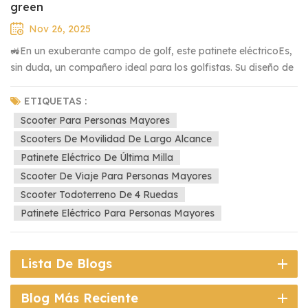
green
Nov 26, 2025
🚜En un exuberante campo de golf, este patinete eléctricoEs,
sin duda, un compañero ideal para los golfistas. Su diseño de
cuatro ruedas proporciona una gran estabilidad. Incluso al
conducir sobre césped, ofrece suavidad y estabilidad,
ETIQUETAS :
eliminando por completo la fatiga de caminar. 🎈El cuerpo
Scooter Para Personas Mayores
está equipado con un soporte exclusivo para bolsa de golf,
Scooters De Movilidad De Largo Alcance
que puede fijar firmemente la bolsa de golf, para que no
Patinete Eléctrico De Última Milla
tenga que preocuparse por llevar el equipo cuando se mueve
Scooter De Viaje Para Personas Mayores
por el campo. 🔔El asiento tiene un diseño ergonómico, con
Scooter Todoterreno De 4 Ruedas
tela de cuero que es cómoda y transpirable, y no se sentirá
Patinete Eléctrico Para Personas Mayores
apretado incluso después de estar sentado durante mucho
tiempo. ⛳En cuanto a potencia, está equipado con un sin
ruborSistema de motor con potencia estable y silenciosa. La
Lista De Blogs
velocidad máxima puede alcanzar 1.5KM/H. Supera
fácilmente las pendientes del recorrido. La duración de la
Blog Más Reciente
batería también es excelente. Dependiendo de la